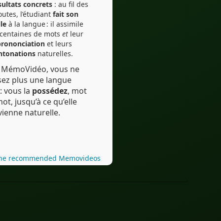
ultats concrets
: au fil des
outes, l’étudiant
fait son
lle
à la langue : il assimile
 centaines de mots
et
leur
prononciation
et leurs
ntonations
naturelles.
 MémoVidéo, vous ne
sez plus une langue
: vous la
possédez
, mot
ce qu’elle
vienne naturelle.
the recommended Memovideos