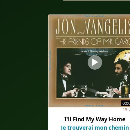
00:
15 
I'll Find My Way Home
Je trouverai mon chemin