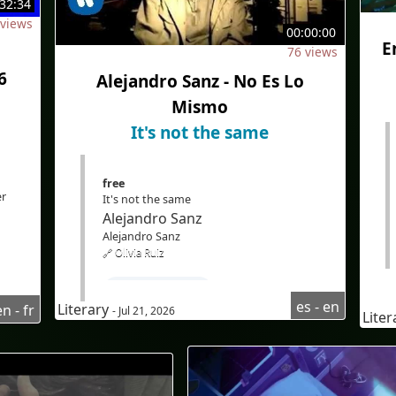
32:34
#Traduction
#IA
#EdTech
 views
00:00:00
ne
#eLearning
E
76 views
6
Alejandro Sanz - No Es Lo
Mismo
It's not the same
free
er
It's not the same
s
Alejandro Sanz
e
Alejandro Sanz
🔗 Olivia Ruiz
#LearnSpanish
es - en
Literary
n - fr
- Jul 21, 2026
Lite
#Spanishcourseforenglishspeaker
ne
#Spanishlisteningcomprehension
#Audioenespañol