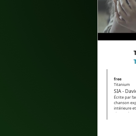
#Audioenanglais
#subtitlesinFrench
#sous-titresenfrançais
#Bilingual
#bilingualcaptio
#Translation
#AI
#Biling
#sous-titresbilingues
#Traduction
#IA
#EdTech
#eLearning
free
Titanium
SIA - Dav
Écrite par l’
chanson expl
intérieure et 
chacun à se 
celle-ci soit
message est c
appartenir 
puissants. À