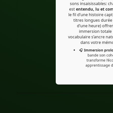
#eLearn
sons insaisissables: 
est
entendu, lu et co
le fil d’une histoire cap
titres longues durée (autou
d’une heure) offre
immersion totale 
vocabulaire s’ancre na
dans votre mémo
🎧
Immersion prol
bande son coh
transforme l’éc
apprentissage d