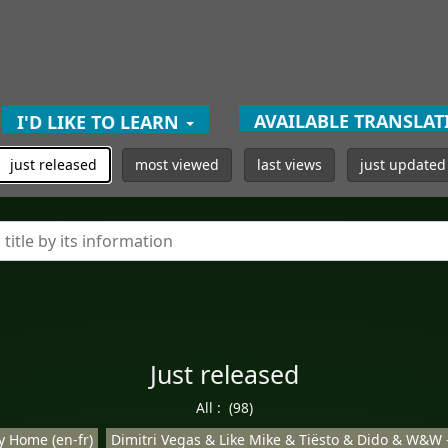
AVAILABLE TRANSLA
I'D LIKE TO LEARN
just released
most viewed
last views
just updated
Just released
All :
(98)
y Home (en-fr)
Dimitri Vegas & Like Mike & Tiësto & Dido & W&W -