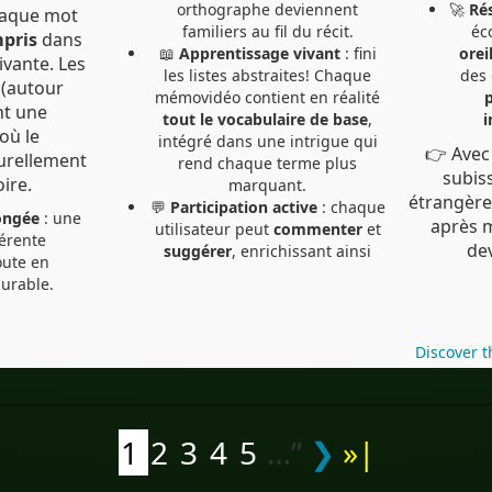
orthographe deviennent
🚀
Rés
ing
chaque mot
familiers au fil du récit.
éc
mpris
dans
📖
Apprentissage vivant
: fini
orei
tivante. Les
les listes abstraites! Chaque
des
r
mémovidéo contient en réalité
nt une
tout le vocabulaire de base
,
i
où le
intégré dans une intrigue qui
👉 Avec
turellement
rend chaque terme plus
subis
ire.
marquant.
étrangère
💬
Participation active
: chaque
ongée
: une
après mot, jusqu’à 
utilisateur peut
commenter
et
érente
de
suggérer
, enrichissant ainsi
oute en
urable.
Discover 
1
2
3
4
5
…”
❯
»|