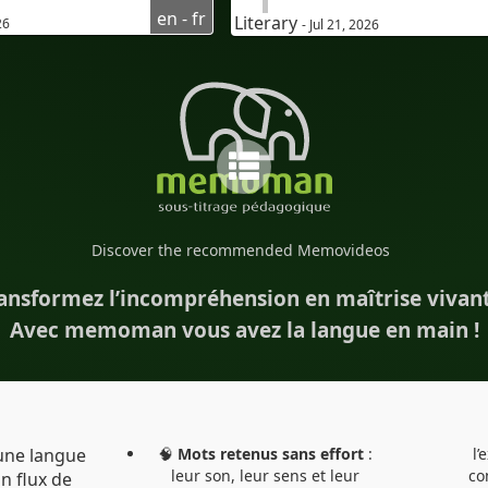
en - fr
hacun à affirmer sa présence
#FransızcaÖğren
Literary
26
- Jul 21, 2026
 fièrement.
#TürkçekonuşanlariçinFr
#Fransızcadinlediğinian
rel'anglais
#Audioenfrançais
anglaispourfrancophone
#AudioFransızca
ensionoraled'anglais
#sous-titresenturc
English
#altyazılarTürkçe
#Bil
anglais
Discover the recommended Memovideos
#sous-titresbilingues
esinFrench
ansformez l’incompréhension en maîtrise vivant
#IA
#İkidilli
#İkidill
tresenfrançais
Avec memoman vous avez la langue en main !
#Çeviri
#YapayZeka
al
#bilingualcaptions
#eLearning
tion
#AI
#Bilingue
resbilingues
une langue
🧠
Mots retenus sans effort
:
l’
ion
#IA
#EdTech
leur son, leur sens et leur
co
n flux de