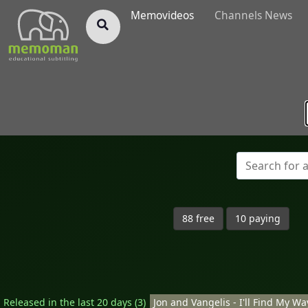
§
Memovideos
Channels News
88 free
10 paying
Released in the last 20 days (3)
Jon and Vangelis - I'll Find My Wa