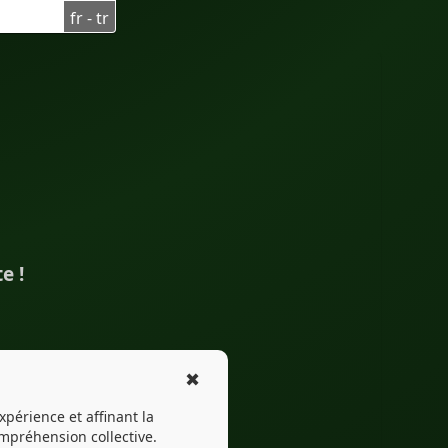
fr - tr
ansızcakursu
lama
ingue
#Traduction
e !
ialtyazılar
#EdTech
✖
expérience et affinant la
mpréhension collective.