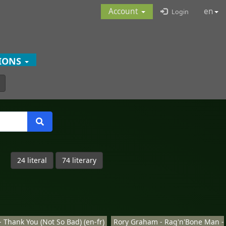
Account
en
Login
TIONS
24 literal
74 literary
 Thank You (Not So Bad) (en-fr)
Rory Graham - Rag'n'Bone Man -