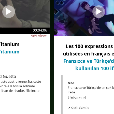
#AudioinSpanish
#Subtítuloseninglés
#subtitlesinEnglish
#Bilingüe
#Subtítulosbilingües
00:04:06
ns
565 views
#Translation
#AI
#Bilingual
ue
Titanium
Les 100 expressions 
#bilingualcaptions
#EdTech
Titanium
utilisées en français 
#eLearning
#Traducción
Fransızca ve Türkçe'
kullanılan 100 i
id Guetta
artiste australienne Sia, cette
free
ore à la fois la solitude
Fransızca ve Türkçe'de en çok k
l’élan de révolte. Elle incite
ifade
lever face à l’oppression, que
Universel
 d’ordre intime ou sociétal. Le
lair : la voix ne devrait pas
🔗 Sadik Gümüs
exclusivement aux plus
 travers cet hymne vibrant, Sia