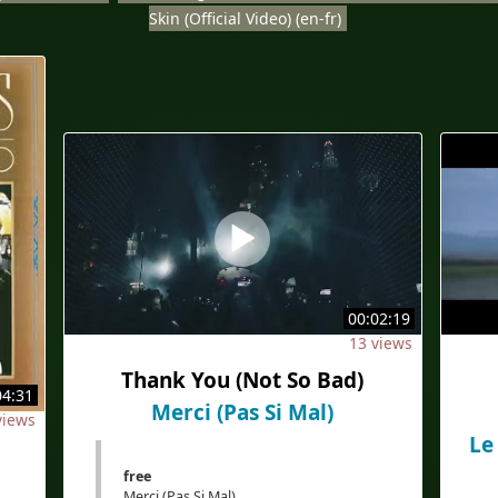
Skin (Official Video) (en-fr)
00:02:19
13 views
Thank You (Not So Bad)
04:31
Merci (Pas Si Mal)
views
Le
free
Merci (Pas Si Mal)