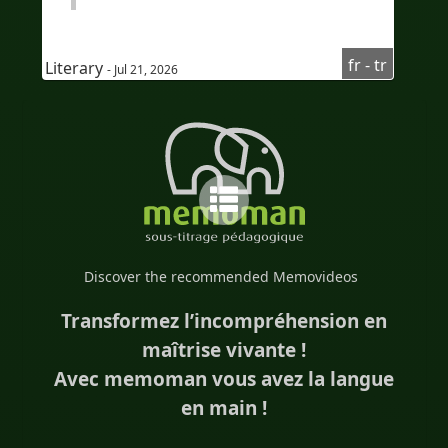
#TürkçekonuşanlariçinFransızcakursu
fr - tr
#Fransızcadinlediğinianlama
Literary
- Jul 21, 2026
#Audioenfrançais
#AudioFransızca
#sous-titresenturc
#altyazılarTürkçe
#Bilingue
#sous-titresbilingues
#Traduction
#IA
#İkidilli
#İkidillialtyazılar
Discover the recommended Memovideos
#Çeviri
#YapayZeka
#EdTech
Transformez l’incompréhension en
#eLearning
maîtrise vivante !
Avec memoman vous avez la langue
en main !