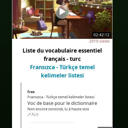
#sous-titresenturc
#altyazılarTürkçe
#Bilingue
#sous-titresbilingues
#İkidilli
#İkidillialtyazılar
02:42:12
2919 views
#Fransızcadinlediğinianlama
Liste du vocabulaire essentiel
#Traduction
#IA
#Çeviri
français - turc
#YapayZeka
#EdTech
Fransızca - Türkçe temel
#eLearning
kelimeler listesi
free
Fransızca - Türkçe temel kelimeler listesi
Voc de base pour le dictionnaire
Non encore sonorisé, lu à haute voix
🔗 Pdm
#Apprendrelefrançais