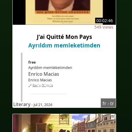
#sous-titresbilingues
#Traduction
#IA
#İkidilli
#İkidillialtyazılar
00:02:46
#Çeviri
#YapayZeka
#EdTech
549 views
#eLearning
J'ai Quitté Mon Pays
Ayrıldım memleketimden
free
Ayrıldım memleketimden
Enrico Macias
Enrico Macias
🔗 Sadik Gümüs
#FransızcaÖğren
fr - tr
Literary
- Jul 21, 2026
#TürkçekonuşanlariçinFransızcakursu
#Audioenfrançais
#AudioFransızca