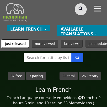
§
LEARN FRENCH
AVAILABLE
TRANSLATIONS
just released
most viewed
last views
just updat
32 free
3 paying
9 literal
26 literary
Learn French
French Language course. Memovideos 🎧French ( 9
hours 5 min. and 19 sec. on 35 Memovideos )