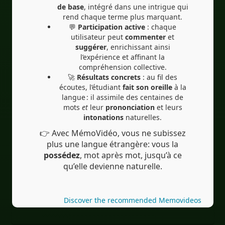
de base
, intégré dans une intrigue qui
rend chaque terme plus marquant.
💬
Participation active
: chaque
utilisateur peut
commenter
et
suggérer
, enrichissant ainsi
l’expérience et affinant la
compréhension collective.
🚀
Résultats concrets
: au fil des
écoutes, l’étudiant
fait son oreille
à la
langue : il assimile des centaines de
mots
et
leur
prononciation
et leurs
intonations
naturelles.
👉 Avec MémoVidéo, vous ne subissez
plus une langue étrangère: vous la
possédez
, mot après mot, jusqu’à ce
qu’elle devienne naturelle.
Discover the recommended Memovideos