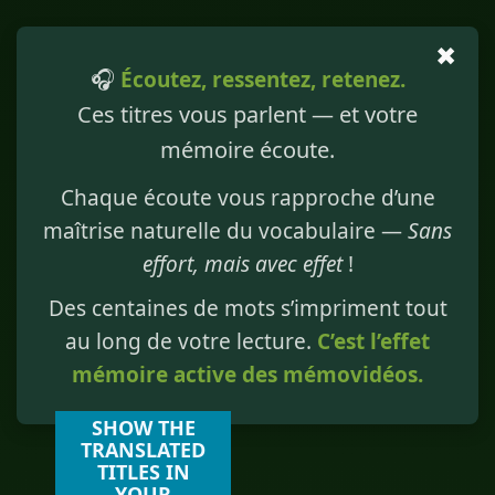
✖
🎧
Écoutez, ressentez, retenez.
Ces titres vous parlent — et votre
mémoire écoute.
Chaque écoute vous rapproche d’une
maîtrise naturelle du vocabulaire —
Sans
effort, mais avec effet
!
Des centaines de mots s’impriment tout
au long de votre lecture.
C’est l’effet
mémoire active des mémovidéos.
SHOW THE
TRANSLATED
TITLES IN
YOUR