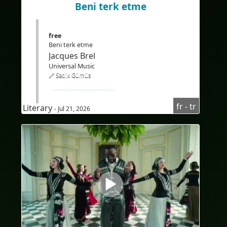
#Çeviri
#YapayZeka
#EdTech
Beni terk etme
#eLearning
free
Beni terk etme
Jacques Brel
Universal Music
🔗 Sadik Gümüs
#FransızcaÖğren
fr - tr
Literary
- Jul 21, 2026
#TürkçekonuşanlariçinFransızcakursu
#Fransızcadinlediğinianlama
#Audioenfrançais
#AudioFransızca
#sous-titresenturc
#altyazılarTürkçe
#Bilingue
#sous-titresbilingues
#Traduction