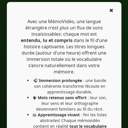
✖
Avec une MémoVidéo, une langue
étrangère n'est plus un flux de sons
insaisissables: chaque mot est
entendu, lu et compris
dans le fil d’une
histoire captivante. Les titres longues
durée (autour d’une heure) offrent une
immersion totale où le vocabulaire
s’ancre naturellement dans votre
mémoire.
🎧
Immersion prolongée
: une bande
son cohérente transforme l’écoute en
apprentissage durable.
🧠
Mots retenus sans effort
: leur son,
leur sens et leur orthographe
deviennent familiers au fil du récit.
📖
Apprentissage vivant
: fini les listes
abstraites! Chaque mémovidéo
contient en réalité
tout le vocabulaire