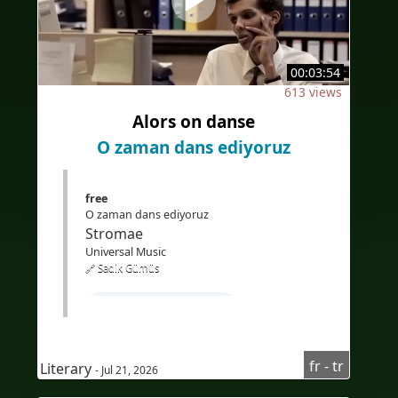
#altyazılarTürkçe
#Bilingue
#sous-titresbilingues
#Traduction
00:03:54
#IA
#İkidilli
#İkidillialtyazılar
613 views
#Çeviri
#YapayZeka
#EdTech
Alors on danse
#eLearning
O zaman dans ediyoruz
free
O zaman dans ediyoruz
Stromae
Universal Music
🔗 Sadik Gümüs
#Apprendrelefrançais
#Coursdefrançais
fr - tr
#Vocabulairefrançais
Literary
- Jul 21, 2026
#LearnFrench
#Sous-titresturc