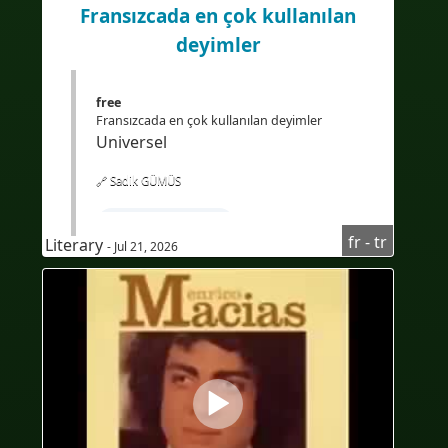
Fransızcada en çok kullanılan
#eLearning
deyimler
free
Fransızcada en çok kullanılan deyimler
Universel
🔗 Sadik GÜMÜS
#FransızcaÖğren
fr - tr
Literary
- Jul 21, 2026
#TürkçekonuşanlariçinFransızcakursu
#Fransızcadinlediğinianlama
#Audioenfrançais
#AudioFransızca
#sous-titresenturc
#altyazılarTürkçe
#Bilingue