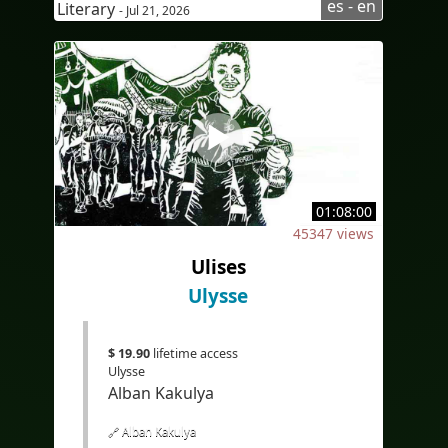
es - en
Literary
- Jul 21, 2026
#Audioenespañol
#AudioinSpanish
#Subtítuloseninglés
#subtitlesinEnglish
#Bilingüe
#Subtítulosbilingües
#Translation
#AI
#Bilingual
01:08:00
#bilingualcaptions
#EdTech
45347 views
#eLearning
Ulises
Ulysse
$ 19.90
lifetime access
Ulysse
Alban Kakulya
🔗 Alban Kakulya