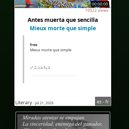
00:00:00
#Bilingüe
#Subtítulosbilingües
10522 views
#Translation
#AI
#Bilingue
Antes muerta que sencilla
#sous-titresbilingues
Mieux morte que simple
#Traduction
#IA
#EdTech
#eLearning
#Traducción
free
Mieux morte que simple
🔗 Olivia Ruiz
#Apprendrel'espagnol
#coursd'espagnolpourfrancophone
#compréhensionoraled'espagnol
es - fr
Literary
- Jul 21, 2026
#Audioenespañol
#Audioenespagnol
#Subtítulosenfrancés