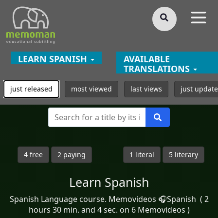
§
LEARN SPANISH
AVAILABLE
TRANSLATIONS
just released
most viewed
last views
just updat
4 free
2 paying
1 literal
5 literary
Learn Spanish
Spanish Language course. Memovideos 🎧Spanish ( 2
hours 30 min. and 4 sec. on 6 Memovideos )