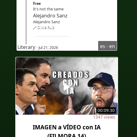
free
It's not the same
Alejandro Sanz
Alejandro Sanz
🔗 Olivia Ruiz
#LearnSpanish
es - en
Literary
- Jul 21, 2026
#Spanishcourseforenglishspeaker
#Spanishlisteningcomprehension
#Audioenespañol
#AudioinSpanish
#Subtítuloseninglés
#subtitlesinEnglish
#Bilingüe
00:09:30
#Subtítulosbilingües
1347 views
#Translation
#AI
#Bilingual
IMAGEN a VÍDEO con IA
#bilingualcaptions
#EdTech
(FILMORA 14)