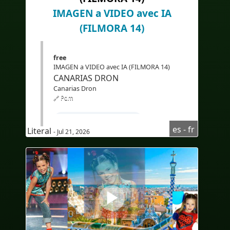
#eLearning
#Traducción
IMAGEN a VIDEO avec IA
(FILMORA 14)
free
IMAGEN a VIDEO avec IA (FILMORA 14)
CANARIAS DRON
Canarias Dron
🔗 Pdm
#Apprendrel'espagnol
es - fr
Literal
- Jul 21, 2026
#coursd'espagnolpourfrancophone
#compréhensionoraled'espagnol
#Audioenespañol
#Audioenespagnol
#Subtítulosenfrancés
#sous-titresenfrançais