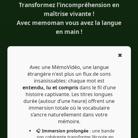
Transformez l’incompréhension en
#Traduction
#IA
#EdTech
maîtrise vivante !
#eLearning
Avec memoman vous avez la langue
en main !
✖
Avec une MémoVidéo, une langue
étrangère n'est plus un flux de sons
insaisissables: chaque mot est
entendu, lu et compris
dans le fil d’une
histoire captivante. Les titres longues
durée (autour d’une heure) offrent une
immersion totale où le vocabulaire
s’ancre naturellement dans votre
mémoire.
🎧
Immersion prolongée
: une bande
son cohérente transforme l’écoute en