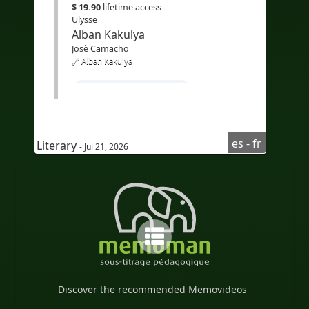
$ 19.90
lifetime access
Ulysse
Alban Kakulya
Josè Camacho
🔗 Alban Kakulya
#Apprendrel'espagnol
#coursd'espagnolpourfrancophone
#compréhensionoraled'espagnol
es - fr
Literary
- Jul 21, 2026
#Audioenespañol
#Audioenespagnol
#Subtítulosenfrancés
#sous-titresenfrançais
#Bilingüe
#Subtítulosbilingües
#Translation
#AI
#Bilingue
Discover the recommended Memovideos
#sous-titresbilingues