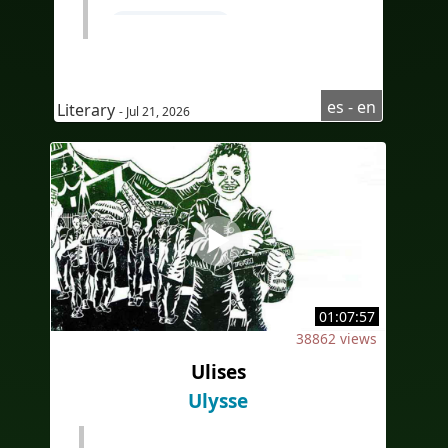
#LearnSpanish
#Spanishcourseforenglishspeaker
#Spanishlisteningcomprehension
es - en
Literary
- Jul 21, 2026
#Audioenespañol
#AudioinSpanish
#Subtítuloseninglés
#subtitlesinEnglish
#Bilingüe
#Subtítulosbilingües
#Translation
#AI
#Bilingual
01:07:57
#bilingualcaptions
#EdTech
38862 views
#eLearning
Ulises
Ulysse