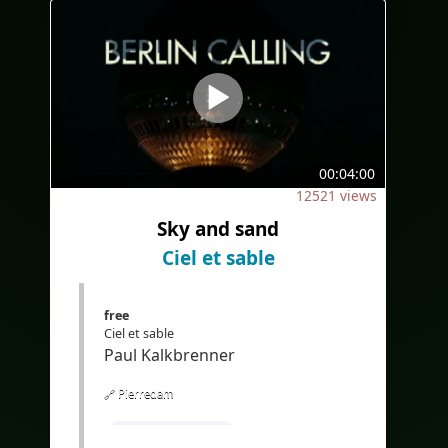
#AudioinEnglish
#Audioenanglais
#subtitlesinFrench
#sous-titresenfrançais
#Bilingual
#bilingualcaptions
00:04:00
#Translation
#AI
#Bilingue
12521 views
#sous-titresbilingues
Sky and sand
#Traduction
#IA
#EdTech
Ciel et sable
#eLearning
free
Ciel et sable
Paul Kalkbrenner
🔗 Pierredam
#Englischlernen