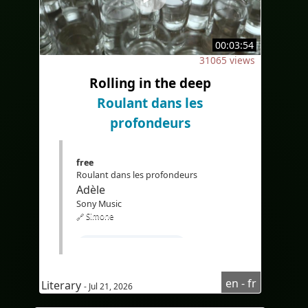
#Bilingual
#bilingualcaptions
#Translation
#AI
#Bilingue
00:03:54
#sous-titresbilingues
31065 views
#Traduction
#IA
#EdTech
Rolling in the deep
#eLearning
Roulant dans les
profondeurs
free
Roulant dans les profondeurs
Adèle
Sony Music
🔗 Simone
#Apprendrel'anglais
#coursd'anglaispourfrancophone
en - fr
Literary
- Jul 21, 2026
#compréhensionoraled'anglais