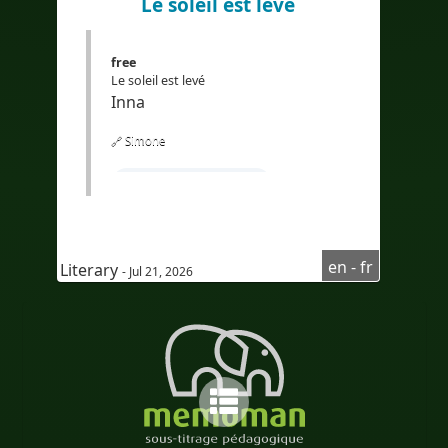
Le soleil est levé
free
Le soleil est levé
Inna
🔗 Simone
#Apprendrel'anglais
#coursd'anglaispourfrancophone
#compréhensionoraled'anglais
en - fr
Literary
- Jul 21, 2026
#AudioinEnglish
#Audioenanglais
#subtitlesinFrench
#sous-titresenfrançais
#Bilingual
#bilingualcaptions