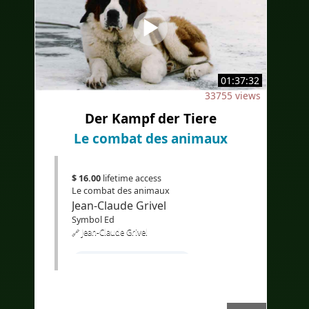
01:37:32
33755 views
Der Kampf der Tiere
Le combat des animaux
$ 16.00
lifetime access
Le combat des animaux
Jean-Claude Grivel
Symbol Ed
🔗 Jean-Claude Grivel
#Apprendrel'allemand
#coursd'allemandpourfrancophone
#compréhensionoraled'allemand