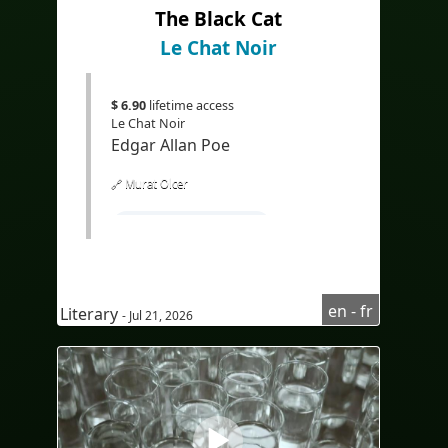
The Black Cat
#EdTech
#eLearning
Le Chat Noir
$ 6.90
lifetime access
Le Chat Noir
Edgar Allan Poe
🔗 Murat Olcer
#Apprendrel'anglais
#coursd'anglaispourfrancophone
#compréhensionoraled'anglais
en - fr
Literary
- Jul 21, 2026
#AudioinEnglish
#Audioenanglais
#subtitlesinFrench
#sous-titresenfrançais