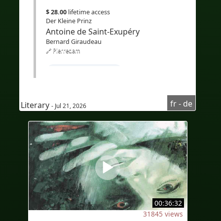
$ 28.00
lifetime access
Der Kleine Prinz
Antoine de Saint-Exupéry
Bernard Giraudeau
🔗 Pierredam
#Französischlernen
#FranzösischkursfürDeutschsprachige
fr - de
Literary
#HörverstehenFranzösisch
- Jul 21, 2026
#Audioenfrançais
#AudioaufFranzösisch
#sous-titresenallemand
#UntertitelaufDeutsch
#Bilingue
#sous-titresbilingues
#Traduction
#IA
#Zweisprachig
00:36:32
31845 views
#zweisprachigeUntertitel
#KI