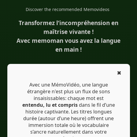
#Translation
#AI
#Bilingue
Discover the recommended Memovideos
#sous-titresbilingues
#Traduction
#IA
#EdTech
Transformez l’incompréhension en
#eLearning
maîtrise vivante !
Avec memoman vous avez la langue
en main !
✖
Avec une MémoVidéo, une langue
étrangère n'est plus un flux de sons
insaisissables: chaque mot est
entendu, lu et compris
dans le fil d’une
histoire captivante. Les titres longues
durée (autour d’une heure) offrent une
immersion totale où le vocabulaire
s’ancre naturellement dans votre