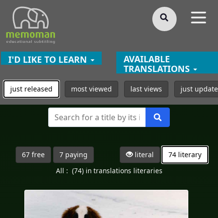
§
AVAILABLE
I'D LIKE TO LEARN
TRANSLATIONS
just released
most viewed
last views
just updat
67 free
7 paying
literal
74 literary
All :
(74) in translations literaries