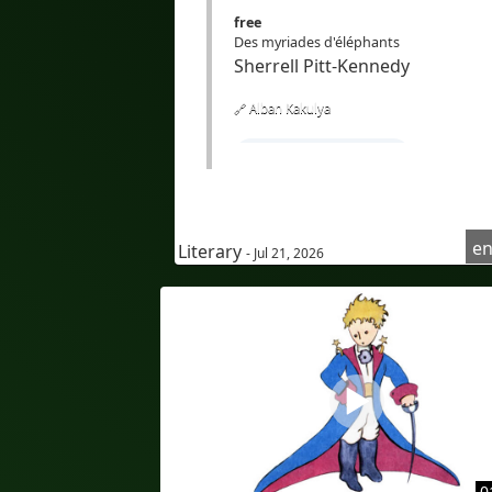
free
Des myriades d'éléphants
Sherrell Pitt-Kennedy
🔗 Alban Kakulya
#Apprendrel'anglais
#coursd'anglaispourfrancophon
#compréhensionoraled'anglais
en
Literary
- Jul 21, 2026
#AudioinEnglish
#Audioenanglais
#subtitlesinFrench
#sous-titresenfrançais
#Bilingual
#bilingualcaptions
#Translation
#AI
#Bilingue
#sous-titresbilingues
0