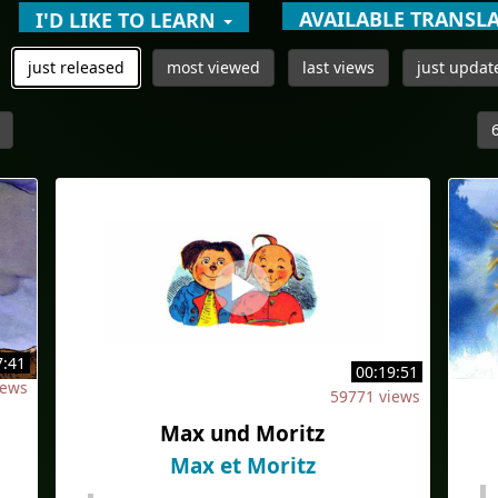
AVAILABLE TRANSL
I'D LIKE TO LEARN
just released
most viewed
last views
just updat
6
7:41
00:19:51
views
59771 views
Max und Moritz
Max et Moritz