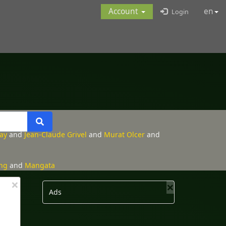
Account
en
Login
ray
and
Jean-Claude Grivel
and
Murat Olcer
and
ing
and
Mangata
×
×
Ads