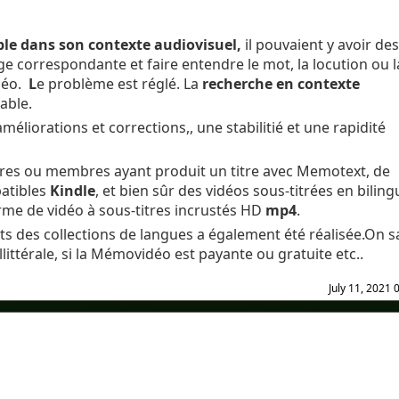
e dans son contexte audiovisuel,
il pouvaient y avoir des
ge correspondante et faire entendre le mot, la locution ou l
déo.
L
e problème est réglé. La
recherche en contexte
able.
éliorations et corrections,, une stabilitié et une rapidité
es ou membres ayant produit un titre avec Memotext, de
patibles
Kindle
, et bien sûr des vidéos sous-titrées en biling
me de vidéo à sous-titres incrustés HD
mp4
.
ts des collections de langues a également été réalisée.On sa
llittérale, si la Mémovidéo est payante ou gratuite etc..
July 11, 2021 