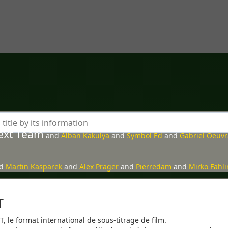
ext Team
and
Alban Kakulya
and
Symbol Ed
and
Gabriel Oeuv
nd
Martin Kasparek
and
Alex Prager
and
Pierredam
and
Mirko Fähl
T
, le format international de sous-titrage de film.