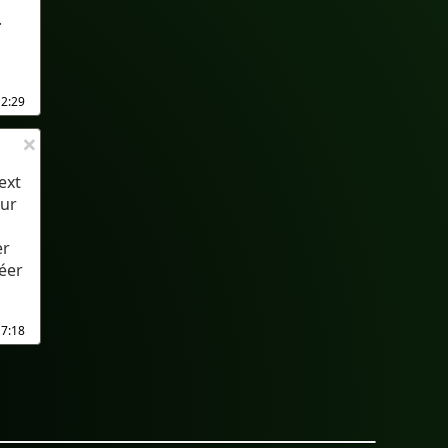
.
12:29
×
ext
our
er
réer
17:18