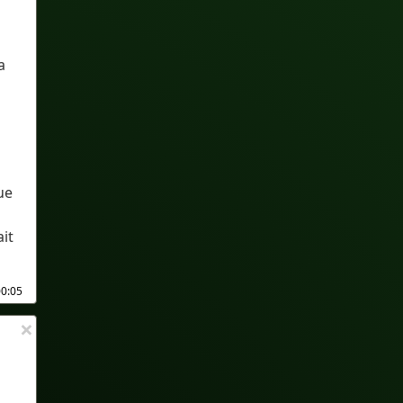
a
ue
it
00:05
×