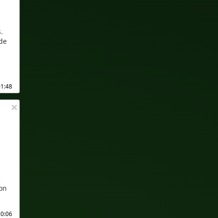
.
 de
01:48
×
e
ion
20:06