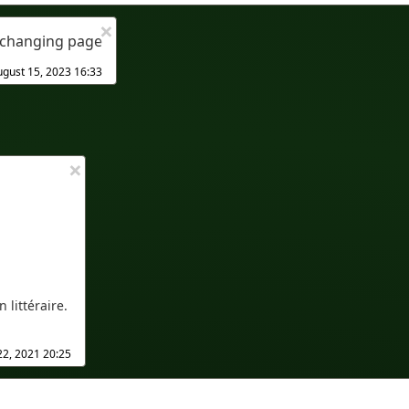
×
t changing page
gust 15, 2023 16:33
×
 littéraire.
22, 2021 20:25