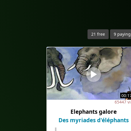
21 free
9 paying
00:1
65447 
Elephants galore
Des myriades d'éléphants