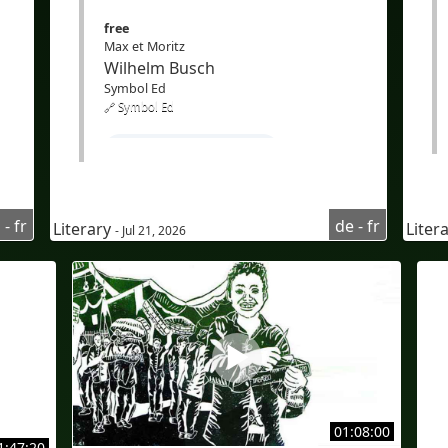
free
Max et Moritz
Wilhelm Busch
Symbol Ed
🔗 Symbol Ed
#Apprendrel'allemand
e
#coursd'allemandpourfrancophone
#compréhensionoraled'allemand
 - fr
de - fr
Literary
Liter
- Jul 21, 2026
#AudioaufDeutsch
#Audioenallemand
#UntertitelaufFranzösisch
#sous-titresenfrançais
#Zweisprachig
#zweisprachigeUntertitel
01:08:00
1:47:20
#Traduction
#KI
#Bilingue