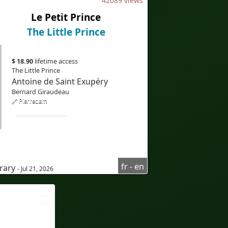
42089 views
#Traduction
#IA
#EdTech
Le Petit Prince
#eLearning
The Little Prince
$ 18.90
lifetime access
The Little Prince
Antoine de Saint Exupéry
Bernard Giraudeau
🔗 Pierredam
#LearnFrench
#Frenchcourseforenglishspeaker
#Frenchlisteningcomprehension
fr - en
erary
- Jul 21, 2026
#Audioenfrançais
#AudioinFrench
#sous-titresenanglais
#subtitlesinEnglish
#Bilingue