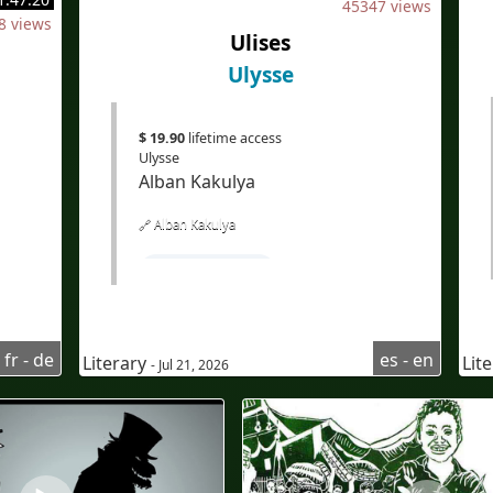
45347 views
8 views
#sous-titresbilingues
#IA
Ulises
Ulysse
#EdTech
#eLearning
#Übersetzung
$ 19.90
lifetime access
Ulysse
Alban Kakulya
🔗 Alban Kakulya
#LearnSpanish
#Spanishcourseforenglishspeaker
hige
#Spanishlisteningcomprehension
fr - de
es - en
Literary
Lit
- Jul 21, 2026
#Audioenespañol
#AudioinSpanish
#Subtítuloseninglés
#subtitlesinEnglish
#Bilingüe