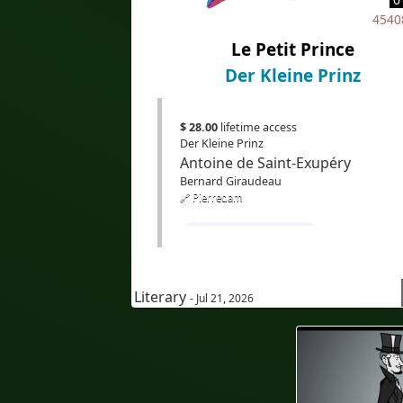
4540
#Traduction
#IA
#EdTech
Le Petit Prince
#eLearning
Der Kleine Prinz
$ 28.00
lifetime access
Der Kleine Prinz
Antoine de Saint-Exupéry
Bernard Giraudeau
🔗 Pierredam
#Französischlernen
#FranzösischkursfürDeutschsprac
Literary
#HörverstehenFranzösisch
- Jul 21, 2026
#Audioenfrançais
#AudioaufFranzösisch
#sous-titresenallemand