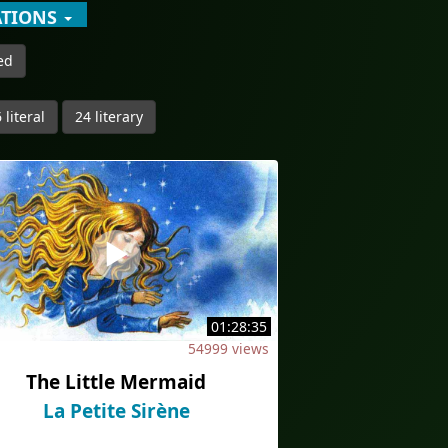
ATIONS
ed
 literal
24 literary
01:28:35
54999 views
The Little Mermaid
La Petite Sirène