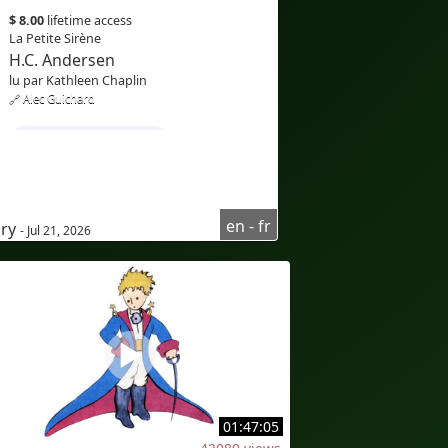
$ 8.00
lifetime access
La Petite Sirène
H.C. Andersen
lu par Kathleen Chaplin
🔗 Alec Guichard
#Apprendrel'anglais
#coursd'anglaispourfrancophone
#compréhensionoraled'anglais
en - fr
ary
- Jul 21, 2026
#AudioinEnglish
#Audioenanglais
#subtitlesinFrench
#sous-titresenfrançais
#Bilingual
#bilingualcaptions
#Translation
#AI
#Bilingue
01:47:05
#sous-titresbilingues