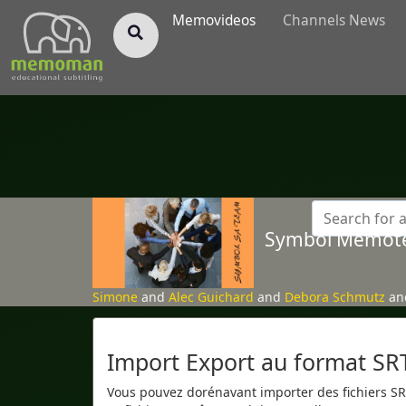
§
Memovideos
Channels News
Symbol Memot
Simone
and
Alec Guichard
and
Debora Schmutz
a
Import Export au format SR
Vous pouvez dorénavant importer des fichiers SRT