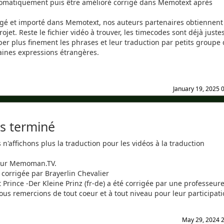
utomatiquement puis être amélioré corrigé dans Memotext après
hargé et importé dans Memotext, nos auteurs partenaires obtiennent
et. Reste le fichier vidéo à trouver, les timecodes sont déjà justes
uper plus finement les phrases et leur traduction par petits groupe
aines expressions étrangères.
January 19, 2025 
ons terminé
n'affichons plus la traduction pour les vidéos à la traduction
e sur Memoman.TV.
 corrigée par Brayerlin Chevalier
t Prince -Der Kleine Prinz (fr-de) a été corrigée par une professeur
ous remercions de tout coeur et à tout niveau pour leur participat
May 29, 2024 