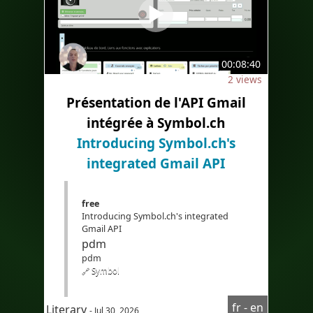
00:08:40
2 views
Présentation de l'API Gmail
intégrée à Symbol.ch
Introducing Symbol.ch's
integrated Gmail API
free
Introducing Symbol.ch's integrated
Gmail API
pdm
pdm
🔗 Symbol
#LearnFrench
fr - en
Literary
- Jul 30, 2026