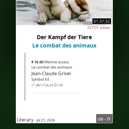
01:37:32
33755 views
Der Kampf der Tiere
Le combat des animaux
$ 16.00
lifetime access
Le combat des animaux
Jean-Claude Grivel
Symbol Ed
🔗 Jean-Claude Grivel
#Apprendrel'allemand
#coursd'allemandpourfrancophone
#compréhensionoraled'allemand
de - fr
Literary
- Jul 21, 2026
#AudioaufDeutsch