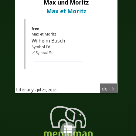
Max und Moritz
#AudioFransızca
Max et Moritz
#sous-titresenturc
free
#altyazılarTürkçe
Max et Moritz
#sous-titresbilingues
#Traduction
Wilhelm Busch
Symbol Ed
#IA
#İkidilli
#İkidillialtyazılar
🔗 Symbol Ed
#Çeviri
#YapayZeka
#EdTech
#Apprendrel'allemand
#eLearning
#coursd'allemandpourfrancophone
#compréhensionoraled'allemand
de - fr
Literary
- Jul 21, 2026
#AudioaufDeutsch
#Audioenallemand
#UntertitelaufFranzösisch
#sous-titresenfrançais
#Zweisprachig