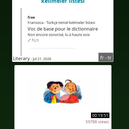
kelimeler listesi
#IA
#İkidilli
#İkidillialtyazılar
#Çeviri
#YapayZeka
#EdTech
free
#eLearning
Fransızca - Türkçe temel kelimeler listesi
Voc de base pour le dictionnaire
Non encore sonorisé, lu à haute voix
🔗 Pdm
#Apprendrelefrançais
fr - tr
Literary
- Jul 21, 2026
#Coursdefrançais
#Vocabulairefrançais
#LearnFrench
#Sous-titresturc
#Turkishsubtitles
#Bilingue
#Bilingual
#FransızcaÖğren
#TürkçekonuşanlariçinFransızcakursu
00:19:51
#Fransızcadinlediğinianlama
59788 views
#Audioenfrançais