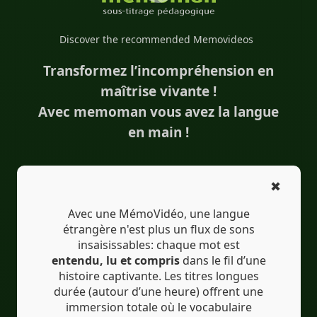
#zweisprachigeUntertitel
Discover the recommended Memovideos
#Traduction
#KI
#Bilingue
Transformez l’incompréhension en
#sous-titresbilingues
#IA
maîtrise vivante !
#EdTech
#eLearning
Avec memoman vous avez la langue
#Übersetzung
en main !
✖
Avec une MémoVidéo, une langue
étrangère n'est plus un flux de sons
insaisissables: chaque mot est
entendu, lu et compris
dans le fil d’une
histoire captivante. Les titres longues
durée (autour d’une heure) offrent une
immersion totale où le vocabulaire