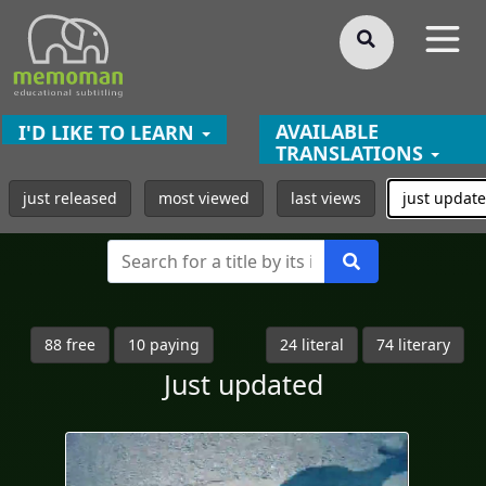
§
AVAILABLE
I'D LIKE TO LEARN
TRANSLATIONS
just released
most viewed
last views
just updat
88 free
10 paying
24 literal
74 literary
Just updated