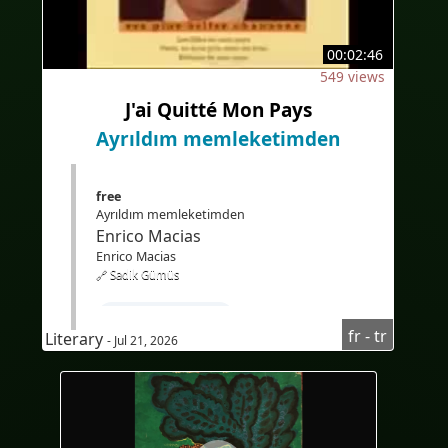
#Translation
#AI
#EdTech
#eLearning
00:02:46
549 views
J'ai Quitté Mon Pays
Ayrıldım memleketimden
free
Ayrıldım memleketimden
Enrico Macias
Enrico Macias
🔗 Sadik Gümüs
#FransızcaÖğren
fr - tr
Literary
- Jul 21, 2026
#TürkçekonuşanlariçinFransızcakursu
#Audioenfrançais
#AudioFransızca