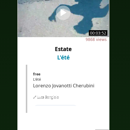
00:03:52
9868 views
Estate
L'été
free
L'été
Lorenzo Jovanotti Cherubini
🔗 Luca Bongiolo
#Apprendrel'italien
#coursd'italienpourfrancophone
#compréhensionoraled'italien