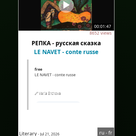
#sous-titresenturc
#altyazılarTürkçe
#Bilingue
#sous-titresbilingues
#İkidilli
00:01:47
#İkidillialtyazılar
8652 views
#Fransızcadinlediğinianlama
РЕПКА - русская сказка
#Traduction
#IA
#Çeviri
LE NAVET - conte russe
#YapayZeka
#EdTech
free
#eLearning
LE NAVET - conte russe
🔗 Varia Erchova
#Apprendrelerusse
#coursderussepourfrancophone
#Audioнарусском
ru - fr
Literary
- Jul 21, 2026