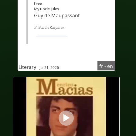
free
My uncle Jules
Guy de Maupassant
🔗 Martin Kasparek
#LearnFrench
#Frenchcourseforenglishspeaker
#Audioenfrançais
fr - en
Literary
- Jul 21, 2026
#AudioinFrench
#sous-titresenanglais
#subtitlesinEnglish
#Bilingue
#sous-titresbilingues
#Bilingual
#bilingualcaptions
#Frenchlisteningcomprehension
#Traduction
#IA