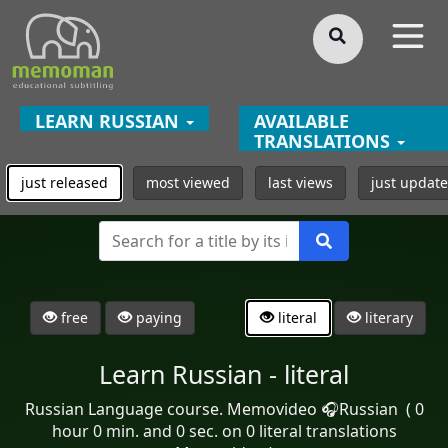
§
LEARN RUSSIAN
AVAILABLE
TRANSLATIONS
just released
most viewed
last views
just updat
free
paying
literal
literary
Learn Russian - literal
Russian Language course. Memovideo 🎧Russian ( 0
hour 0 min. and 0 sec. on 0 literal translations