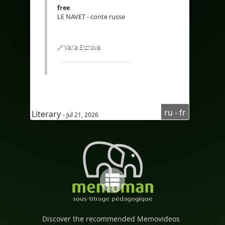
free
#eLearning
#Перевод
LE NAVET - conte russe
🔗 Varia Erchova
#Apprendrelerusse
#coursderussepourfrancophone
#Audioнарусском
ru - fr
Literary
- Jul 21, 2026
#Audioenrusse
#Субтитрынафранцузском
#sous-titresenfrançais
#Двуязычный
#Двуязычныесубтитры
#Bilingue
#sous-titresbilingues
Discover the recommended Memovideos