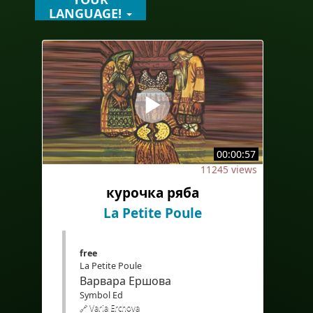
LANGUAGE!
00:00:57
11245 views
курочка ряба
La Petite Poule
free
La Petite Poule
Варвара Ершова
Symbol Ed
🔗 Varia Erchova