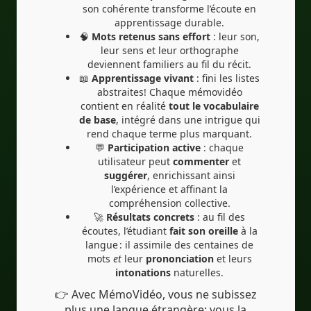
son cohérente transforme l’écoute en
apprentissage durable.
🧠
Mots retenus sans effort
: leur son,
leur sens et leur orthographe
deviennent familiers au fil du récit.
📖
Apprentissage vivant
: fini les listes
abstraites! Chaque mémovidéo
contient en réalité
tout le vocabulaire
de base
, intégré dans une intrigue qui
rend chaque terme plus marquant.
💬
Participation active
: chaque
utilisateur peut
commenter
et
suggérer
, enrichissant ainsi
l’expérience et affinant la
compréhension collective.
🚀
Résultats concrets
: au fil des
écoutes, l’étudiant
fait son oreille
à la
langue : il assimile des centaines de
mots
et
leur
prononciation
et leurs
intonations
naturelles.
👉 Avec MémoVidéo, vous ne subissez
plus une langue étrangère: vous la