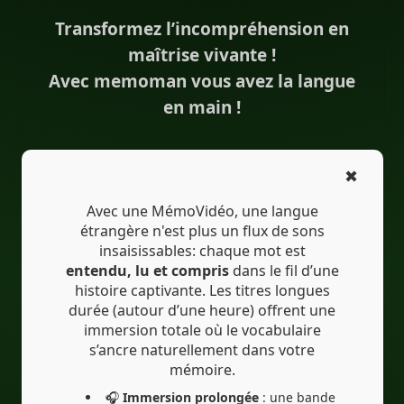
#compréhensionoralederusse
Transformez l’incompréhension en
#Translation
#ИИ
maîtrise vivante !
#Traduction
#IA
#EdTech
Avec memoman vous avez la langue
en main !
#eLearning
#Перевод
✖
Avec une MémoVidéo, une langue
étrangère n'est plus un flux de sons
insaisissables: chaque mot est
entendu, lu et compris
dans le fil d’une
histoire captivante. Les titres longues
durée (autour d’une heure) offrent une
immersion totale où le vocabulaire
s’ancre naturellement dans votre
mémoire.
🎧
Immersion prolongée
: une bande