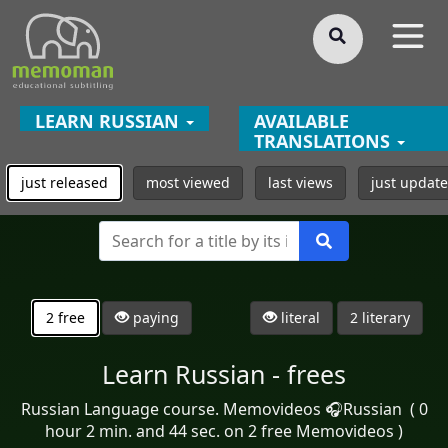
§
LEARN RUSSIAN
AVAILABLE
TRANSLATIONS
just released
most viewed
last views
just updat
2 free
paying
literal
2 literary
Learn Russian - frees
Russian Language course. Memovideos 🎧Russian ( 0
hour 2 min. and 44 sec. on 2 free Memovideos )