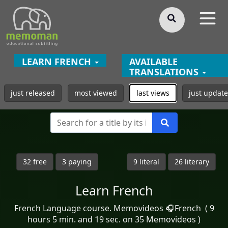
§
LEARN FRENCH
AVAILABLE
TRANSLATIONS
just released
most viewed
last views
just updat
32 free
3 paying
9 literal
26 literary
Learn French
French Language course. Memovideos 🎧French ( 9
hours 5 min. and 19 sec. on 35 Memovideos )