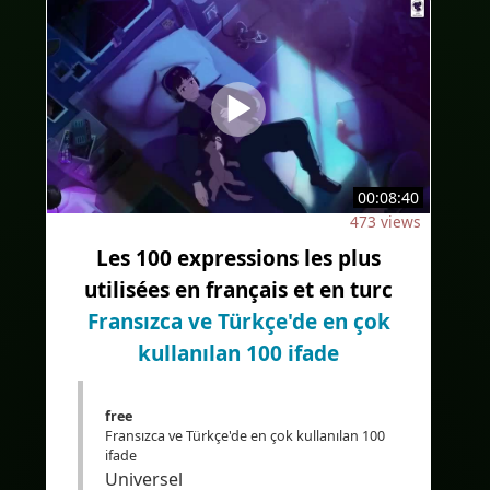
#Frenchlisteningcomprehension
#Audioenfrançais
#AudioinFrench
#sous-titresenanglais
#subtitlesinEnglish
#Bilingue
00:08:40
#sous-titresbilingues
473 views
#Traduction
#IA
#Bilingual
Les 100 expressions les plus
#bilingualcaptions
utilisées en français et en turc
#Translation
#AI
#EdTech
Fransızca ve Türkçe'de en çok
#eLearning
kullanılan 100 ifade
free
Fransızca ve Türkçe'de en çok kullanılan 100
ifade
Universel