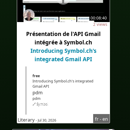
#sous-titresbilingues
#Traduction
#IA
#Zweisprachig
00:08:40
2 views
#zweisprachigeUntertitel
#KI
Présentation de l'API Gmail
#EdTech
#eLearning
intégrée à Symbol.ch
#Übersetzung
Introducing Symbol.ch's
integrated Gmail API
free
Introducing Symbol.ch's integrated
Gmail API
pdm
pdm
🔗 Symbol
#LearnFrench
fr - en
Literary
- Jul 30, 2026
#Frenchcourseforenglishspeaker