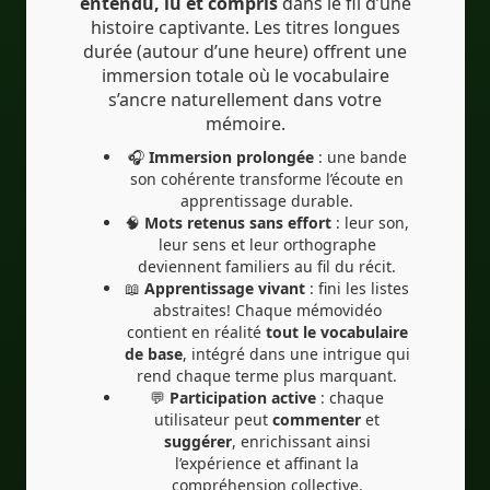
entendu, lu et compris
dans le fil d’une
histoire captivante. Les titres longues
durée (autour d’une heure) offrent une
immersion totale où le vocabulaire
s’ancre naturellement dans votre
mémoire.
🎧
Immersion prolongée
: une bande
son cohérente transforme l’écoute en
apprentissage durable.
🧠
Mots retenus sans effort
: leur son,
leur sens et leur orthographe
deviennent familiers au fil du récit.
📖
Apprentissage vivant
: fini les listes
abstraites! Chaque mémovidéo
contient en réalité
tout le vocabulaire
de base
, intégré dans une intrigue qui
rend chaque terme plus marquant.
💬
Participation active
: chaque
utilisateur peut
commenter
et
suggérer
, enrichissant ainsi
l’expérience et affinant la
compréhension collective.