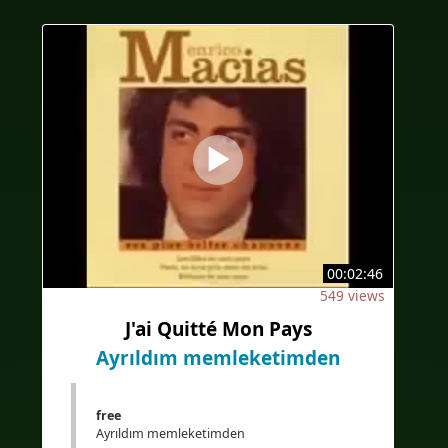
00:02:46
549 views
J'ai Quitté Mon Pays
Ayrıldım memleketimden
free
Ayrıldım memleketimden