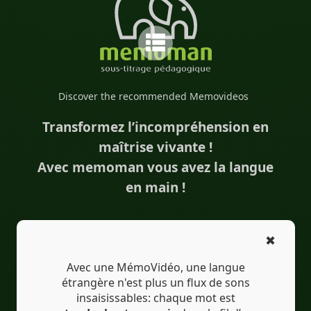
#AudioFransızca
#sous-titresenturc
#altyazılarTürkçe
#Bilingue
#sous-titresbilingues
#Traduction
Discover the recommended Memovideos
#IA
#İkidilli
#İkidillialtyazılar
Transformez l’incompréhension en
#Çeviri
#YapayZeka
#EdTech
maîtrise vivante !
#eLearning
Avec memoman vous avez la langue
en main !
✖
Avec une MémoVidéo, une langue
étrangère n'est plus un flux de sons
insaisissables: chaque mot est