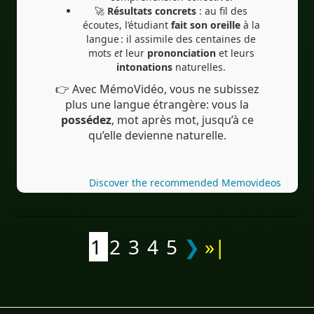
🚀
Résultats concrets
: au fil des
écoutes, l’étudiant
fait son oreille
à la
langue : il assimile des centaines de
mots
et
leur
prononciation
et leurs
intonations
naturelles.
👉 Avec MémoVidéo, vous ne subissez
plus une langue étrangère: vous la
possédez
, mot après mot, jusqu’à ce
qu’elle devienne naturelle.
Discover the recommended Memovideos
1
2
3
4
5
❯
»|