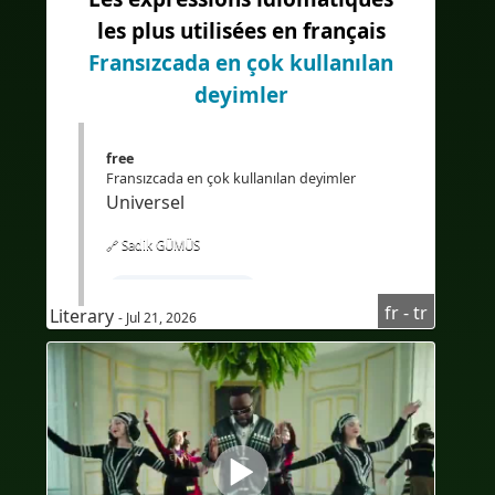
les plus utilisées en français
#Übersetzung
Fransızcada en çok kullanılan
deyimler
free
Fransızcada en çok kullanılan deyimler
Universel
🔗 Sadik GÜMÜS
#FransızcaÖğren
fr - tr
Literary
- Jul 21, 2026
#TürkçekonuşanlariçinFransızcakursu
#Fransızcadinlediğinianlama
#Audioenfrançais
#AudioFransızca
#sous-titresenturc