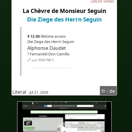
28658 views
#EdTech
#eLearning
La Chèvre de Monsieur Seguin
#Übersetzung
Die Ziege des Herrn Seguin
$ 12.00
lifetime access
Die Ziege des Herrn Seguin
Alphonse Daudet
? Fernandel Don Camillo
🔗 Luc Mosimann
#Französischlernen
#FranzösischkursfürDeutschsprachige
fr - de
Literal
#HörverstehenFranzösisch
- Jul 21, 2026
#Audioenfrançais
#AudioaufFranzösisch
#sous-titresenallemand
#UntertitelaufDeutsch
#Bilingue