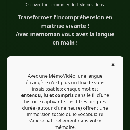
#IA
#İkidilli
#İkidillialtyazılar
Discover the recommended Memovideos
#Çeviri
#YapayZeka
#EdTech
Transformez l’incompréhension en
#eLearning
maîtrise vivante !
Avec memoman vous avez la langue
en main !
✖
Avec une MémoVidéo, une langue
étrangère n'est plus un flux de sons
insaisissables: chaque mot est
entendu, lu et compris
dans le fil d’une
histoire captivante. Les titres longues
durée (autour d’une heure) offrent une
immersion totale où le vocabulaire
s’ancre naturellement dans votre
mémoire.