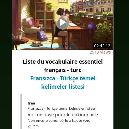
#AudioFransızca
#sous-titresenturc
#altyazılarTürkçe
#Bilingue
#sous-titresbilingues
#Traduction
#IA
#İkidilli
#İkidillialtyazılar
02:42:12
#Çeviri
#YapayZeka
#EdTech
2919 views
#eLearning
Liste du vocabulaire essentiel
français - turc
Fransızca - Türkçe temel
kelimeler listesi
free
Fransızca - Türkçe temel kelimeler listesi
Voc de base pour le dictionnaire
Non encore sonorisé, lu à haute voix
🔗 Pdm