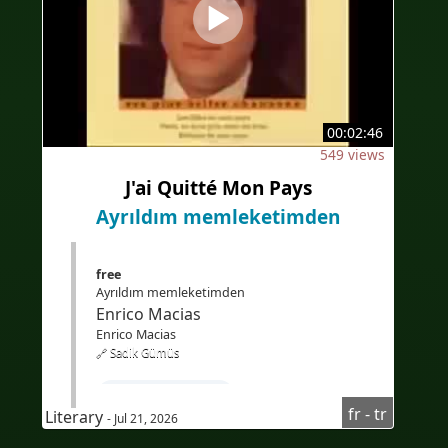
00:02:46
549 views
J'ai Quitté Mon Pays
Ayrıldım memleketimden
free
Ayrıldım memleketimden
Enrico Macias
Enrico Macias
🔗 Sadik Gümüs
#FransızcaÖğren
fr - tr
Literary
- Jul 21, 2026
#TürkçekonuşanlariçinFransızcakursu