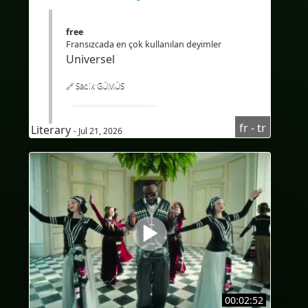
free
Fransızcada en çok kullanılan deyimler
Universel
🔗 Sadik GÜMÜS
#FransızcaÖğren
fr - tr
Literary
- Jul 21, 2026
#TürkçekonuşanlariçinFransızcakursu
#Fransızcadinlediğinianlama
#Audioenfrançais
#AudioFransızca
#sous-titresenturc
#altyazılarTürkçe
#Bilingue
#sous-titresbilingues
#Traduction
#IA
#İkidilli
#İkidillialtyazılar
00:02:52