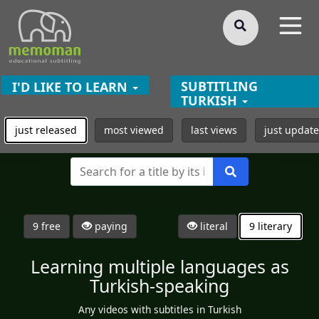
§
SUBTITLING
I'D LIKE TO LEARN
TURKISH
just released
most viewed
last views
just updat
9 free
paying
literal
9 literary
Learning multiple languages as
Turkish-speaking
Any videos with subtitles in Turkish