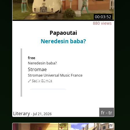
#altyazılarTürkçe
#Bilingue
#sous-titresbilingues
#Traduction
00:03:52
#IA
#İkidilli
#İkidillialtyazılar
880 views
#Çeviri
#YapayZeka
#EdTech
Papaoutai
#eLearning
Neredesin baba?
free
Neredesin baba?
Stromae
Stromae Universal Music France
🔗 Sadik Gümüs
#FransızcaÖğren
#TürkçekonuşanlariçinFransızcakursu
fr - tr
#Fransızcadinlediğinianlama
Literary
- Jul 21, 2026
#Audioenfrançais