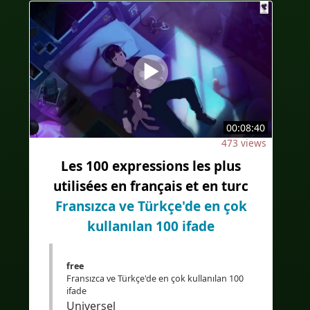
#Audioenfrançais
#AudioFransızca
#sous-titresenturc
#altyazılarTürkçe
#Bilingue
#sous-titresbilingues
#İkidilli
#İkidillialtyazılar
00:08:40
473 views
#Fransızcadinlediğinianlama
Les 100 expressions les plus
#Traduction
#IA
#Çeviri
utilisées en français et en turc
#YapayZeka
#EdTech
Fransızca ve Türkçe'de en çok
#eLearning
kullanılan 100 ifade
free
Fransızca ve Türkçe'de en çok kullanılan 100
ifade
Universel