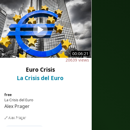
00:06:21
20639 views
Euro Crisis
La Crisis del Euro
free
La Crisis del Euro
Alex Prager
🔗 Alex Prager