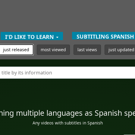
SUBTITLING SPANIS
I'D LIKE TO LEARN
just released
most viewed
last views
just updated
ning multiple languages as Spanish sp
Any videos with subtitles in Spanish