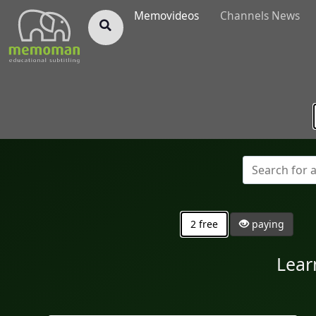
§
Memovideos
Channels News
2 free
paying
Lear