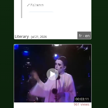
🔗 Pidihemm
#LearnFrench
#Frenchcourseforenglishspeaker
#Frenchlisteningcomprehension
fr - en
Literary
- Jul 21, 2026
#Audioenfrançais
#AudioinFrench
#sous-titresenanglais
#subtitlesinEnglish
#Bilingue
#sous-titresbilingues
#Traduction
#IA
#Bilingual
#bilingualcaptions
#Translation
#AI
#EdTech
00:03:11
#eLearning
961 views