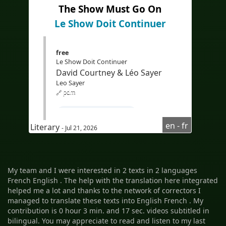
The Show Must Go On
Le Show Doit Continuer
free
Le Show Doit Continuer
David Courtney & Léo Sayer
Leo Sayer
🔗 pdm
#Apprendrel'anglais
en - fr
Literary
- Jul 21, 2026
#coursd'anglaispourfrancophone
#compréhensionoraled'anglais
#AudioinEnglish
My team and I were interested in 2 texts in 2 languages
French English .
The help with the translation here integrated
#Audioenanglais
helped me a lot and thanks to the network of correctors I
#subtitlesinFrench
managed to translate these texts into English French .
My
contribution is 0 hour 3 min. and 17 sec. videos subtitled in
#sous-titresenfrançais
bilingual.
You may appreciate to read and listen to my last