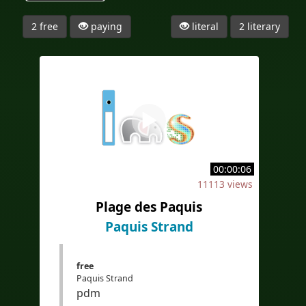
2 free
paying
literal
2 literary
00:00:06
11113 views
Plage des Paquis
Paquis Strand
free
Paquis Strand
pdm