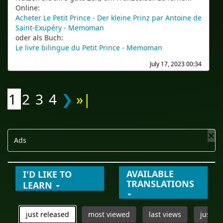
Online:
Acheter Le Petit Prince - Der kleine Prinz par Antoine de
Saint-Exupéry - Memoman
oder als Buch:
Le livre bilingue du Petit Prince - Memoman
July 17, 2023 00:34
1
2
3
4
❯
»|
×
Ads
AVAILABLE
I'D LIKE TO
TRANSLATIONS
LEARN
just released
most viewed
last views
just u